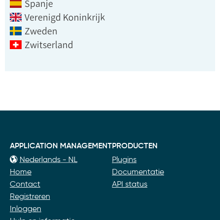
Spanje
Verenigd Koninkrijk
Zweden
Zwitserland
APPLICATION MANAGEMENT
PRODUCTEN
Nederlands - NL
Plugins
Home
Documentatie
Contact
API status
Registreren
Inloggen